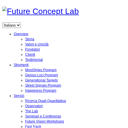
Overview
Storia
Valori e Unicità
Fondatori
Clienti
Testimonial
Strumenti
MindStyles Program
Genius Loci Program
Generational Targets
Street Signals Program
Happiness Program
Servizi
Ricerca Quali-Quantitativa
Osservatori
The Lab
Seminari e Conferenze
Future Vision Workshops
Fast Track