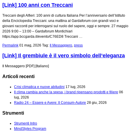
[Link] 100 anni con Treccani
Treccani degli Alfieri: 100 anni di cultura Italiana Per l’anniversario dell’Istituto
della Enciclopedia Treccani. una mattina al Gardaforum con grandi voci e
giovani racconti per interrogarsi sul ruolo del sapere, oggi e sempre. 27 maggio
2026 9:00 – 13:00 – Gardaforum Montichiari
https://app.bccgarda.it/evento/C76ED8 Treccani …
Permalink
01 mag, 2026
Tag:
Il Messaggero
,
press
[Link] Il grembiule è il vero simbolo dell’eleganza
Il Messaggero [PDF] [Italiano]
Articoli recenti
Crisi climatica e nuove abitudini
17 lug, 2026
Il clima cambia anche la spesa, i brand ripensano prodotti e filiere
06
lug, 2026
Radio 24 – Essere e Avere: Il Consum-Autore
28 giu, 2026
Strumenti
Strumenti Intro
MindStyles Program